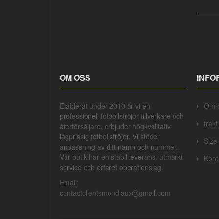
OM OSS
INFO
Etablerat under 2010 är vi en
Om 
professionell
fotbollströjor
tillverkare och
frak
återförsäljare, erbjuder högkvalitativ
lågprissig
fotbollströjor
. Vi stöder
Size
anpassning av ditt namn och nummer.
Vår butik har en stabil leverans, utmärkt
Kont
service och erfaret operationslag.
Email:
contactclientsmondiaux@gmail.com