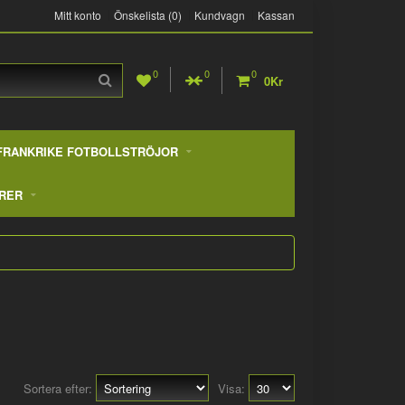
Mitt konto
Önskelista (0)
Kundvagn
Kassan
0
0
0
0Kr
FRANKRIKE FOTBOLLSTRÖJOR
RER
Sortera efter:
Visa: