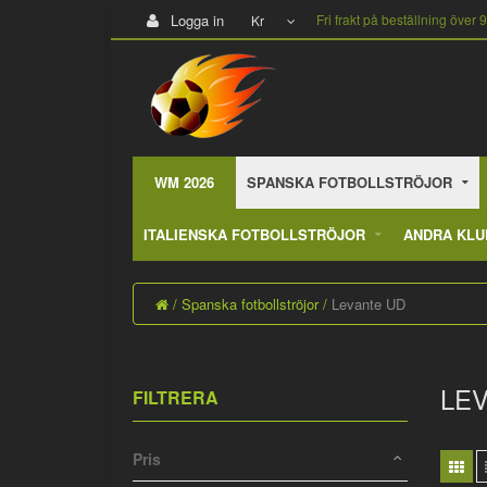
Logga in
Fri frakt på beställning över 
Kr
WM 2026
SPANSKA FOTBOLLSTRÖJOR
ITALIENSKA FOTBOLLSTRÖJOR
ANDRA KLU
Spanska fotbollströjor
Levante UD
LE
FILTRERA
Pris