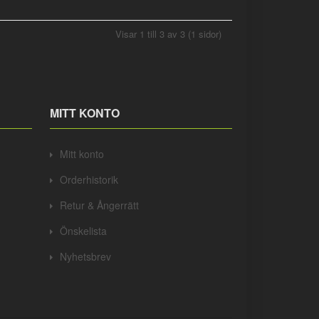
Visar 1 till 3 av 3 (1 sidor)
MITT KONTO
Mitt konto
Orderhistorik
Retur & Ångerrätt
Önskelista
Nyhetsbrev