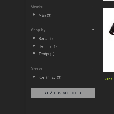
Gender
Män (3)
Shop by
Borta (1)
Hemma (1)
Tredje (1)
Sleeve
Kortärmad (3)
Billiga
ÅTERSTÄLL FILTER