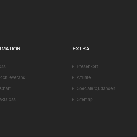
RMATION
EXTRA
oss
Presenkort
t och leverans
Affiliate
 Chart
Specialerbjudanden
akta oss
Sitemap