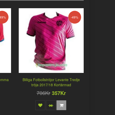
-49%
-49%
 Hemma
Billiga Fotbollströjor Levante Tredje
tröja 2017/18 Kortärmad
706Kr
357Kr