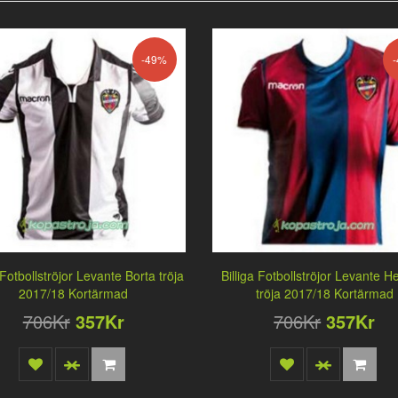
-49%
 Fotbollströjor Levante Borta tröja
Billiga Fotbollströjor Levante
2017/18 Kortärmad
tröja 2017/18 Kortärmad
706Kr
357Kr
706Kr
357Kr