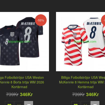
-53%
liga Fotbollströjor USA Weston
Billiga Fotbollströjor USA We
ennie 8 Borta tröja WM 2026
McKennie 8 Hemma tröja WM
Kortärmad
Kortärmad
739Kr
346Kr
739Kr
346Kr