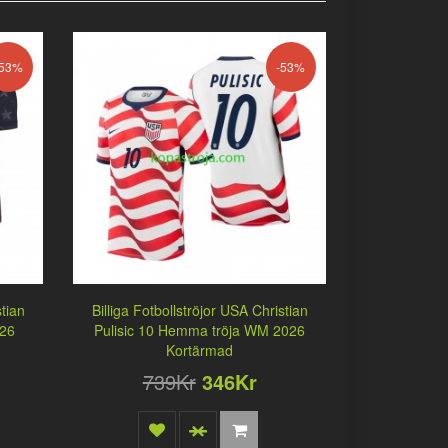
-53%
-53%
stian
Billiga Fotbollströjor USA Christian
026
Pulisic 10 Hemma tröja WM 2026
Kortärmad
739Kr
346Kr