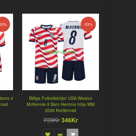
-53%
-53%
Adams 4
Billiga Fotbollströjor USA Weston
rmad
McKennie 8 Barn Hemma tröja WM
2026 Kortärmad
739Kr
346Kr