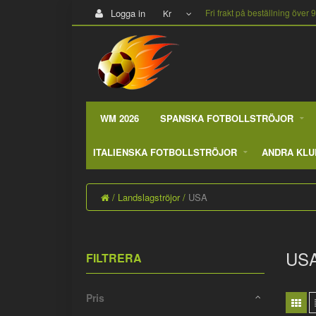
Logga in
Fri frakt på beställning över 
Kr
WM 2026
SPANSKA FOTBOLLSTRÖJOR
ITALIENSKA FOTBOLLSTRÖJOR
ANDRA KLU
Landslagströjor
USA
US
FILTRERA
Pris