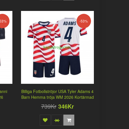
-53%
-53%
vanni
Billiga Fotbollströjor USA Tyler Adams 4
26
Barn Hemma tröja WM 2026 Kortärmad
739Kr
346Kr