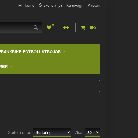
Mitt konto
Önskelista (0)
Kundvagn
Kassan
0
0
0
0Kr
FRANKRIKE FOTBOLLSTRÖJOR
RER
Sortera efter:
Visa: