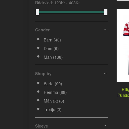
Räckvidd:
123
Kr -
403
Kr
Gender
Barn (40)
Dam (9)
Män (138)
Shop by
Borta (90)
Bill
Hemma (88)
Pulis
Målvakt (6)
Tredje (3)
Sleeve