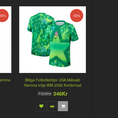
-53%
-53%
 Hemma
Billiga Fotbollströjor USA Målvakt
Hemma tröja WM 2026 Kortärmad
739Kr
346Kr