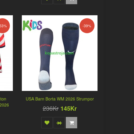
-53%
-39%
ston
USA Barn Borta WM 2026 Strumpor
 2026
236Kr
145Kr