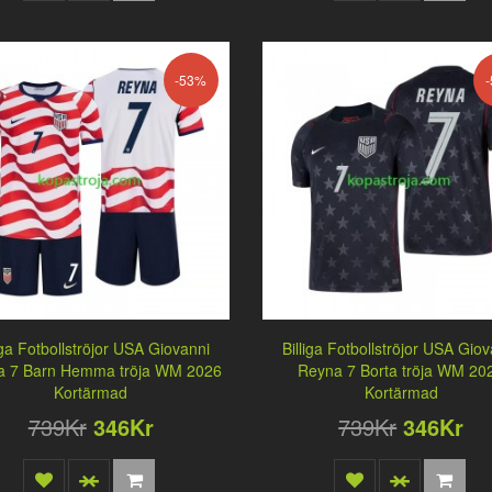
-53%
iga Fotbollströjor USA Giovanni
Billiga Fotbollströjor USA Gio
a 7 Barn Hemma tröja WM 2026
Reyna 7 Borta tröja WM 20
Kortärmad
Kortärmad
739Kr
346Kr
739Kr
346Kr