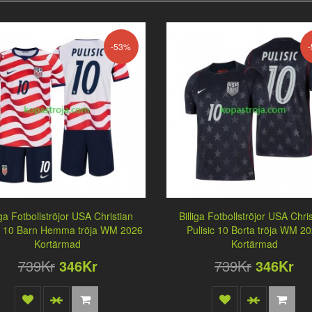
-53%
iga Fotbollströjor USA Christian
Billiga Fotbollströjor USA Chri
ic 10 Barn Hemma tröja WM 2026
Pulisic 10 Borta tröja WM 2
Kortärmad
Kortärmad
739Kr
346Kr
739Kr
346Kr