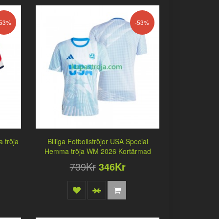
-53%
-53%
 tröja
Billiga Fotbollströjor USA Special
Hemma tröja WM 2026 Kortärmad
739Kr
346Kr