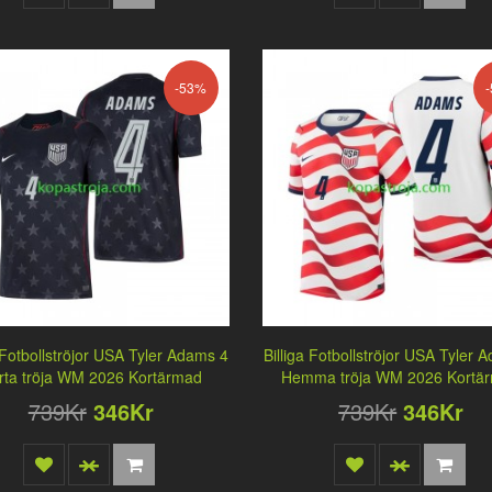
-53%
a Fotbollströjor USA Tyler Adams 4
Billiga Fotbollströjor USA Tyler 
rta tröja WM 2026 Kortärmad
Hemma tröja WM 2026 Kortä
739Kr
346Kr
739Kr
346Kr