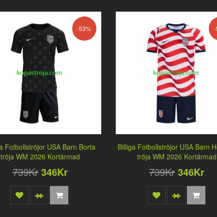
-53%
ga Fotbollströjor USA Barn Borta
Billiga Fotbollströjor USA Barn
tröja WM 2026 Kortärmad
tröja WM 2026 Kortärmad
739Kr
346Kr
739Kr
346Kr