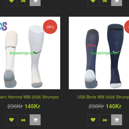
-39%
Barn Hemma WM 2026 Strumpor
USA Borta WM 2026 Strump
236Kr
145Kr
236Kr
145Kr