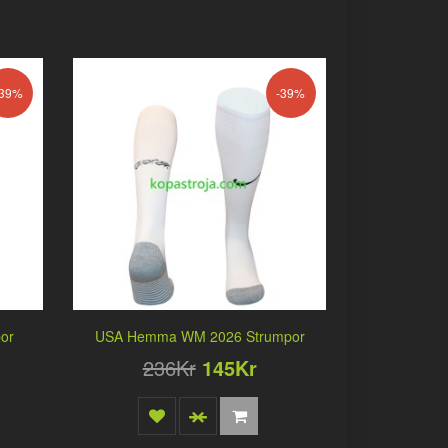
-39%
-39%
or
USA Hemma WM 2026 Strumpor
236Kr
145Kr