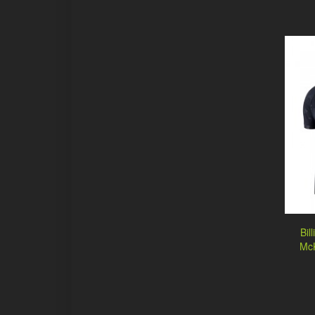
Bil
McK