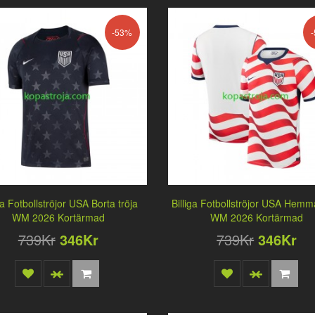
-53%
ga Fotbollströjor USA Borta tröja
Billiga Fotbollströjor USA Hemma
WM 2026 Kortärmad
WM 2026 Kortärmad
739Kr
346Kr
739Kr
346Kr