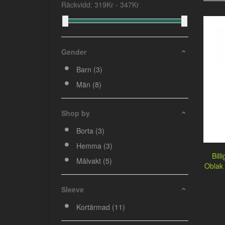
Räckvidd:
319
Kr -
347
Kr
Gender
Barn (3)
Män (8)
Shop by
Borta (3)
Hemma (3)
Bill
Målvakt (5)
Oblak
Sleeve
Kortärmad (11)