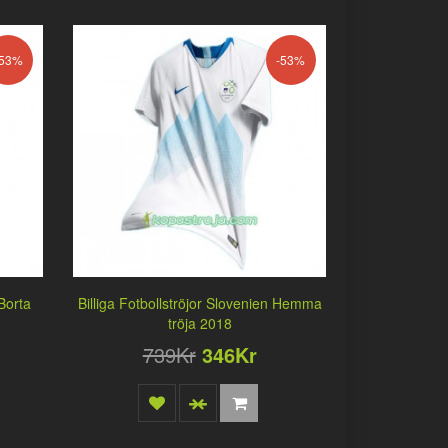
-53%
-53%
 Borta
Billiga Fotbollströjor Slovenien Hemma
tröja 2018
739Kr
346Kr