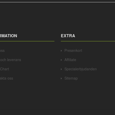
RMATION
EXTRA
oss
Presenkort
t och leverans
Affiliate
 Chart
Specialerbjudanden
akta oss
Sitemap