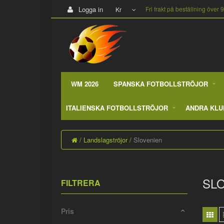
Logga in
Fri frakt på beställning över 
Kr
WM 2026
SPANSKA FOTBOLLSTRÖJOR
ITALIENSKA FOTBOLLSTRÖJOR
ANDRA KLU
Landslagströjor
Slovenien
SL
FILTRERA
Pris