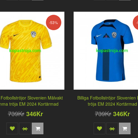
-53%
a Fotbollströjor Slovenien Målvakt
Billiga Fotbollströjor Slovenien
ma tröja EM 2024 Kortärmad
tröja EM 2024 Kortärmad
739Kr
346Kr
739Kr
346Kr