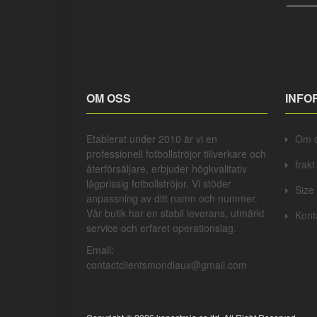
OM OSS
INFO
Etablerat under 2010 är vi en
Om 
professionell
fotbollströjor
tillverkare och
frak
återförsäljare, erbjuder högkvalitativ
lågprissig
fotbollströjor
. Vi stöder
Size
anpassning av ditt namn och nummer.
Vår butik har en stabil leverans, utmärkt
Kont
service och erfaret operationslag.
Email:
contactclientsmondiaux@gmail.com