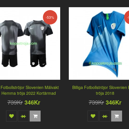
-53%
a Fotbollströjor Slovenien Målvakt
Billiga Fotbollströjor Slovenien
n Hemma tröja 2022 Kortärmad
tröja 2018
739Kr
346Kr
739Kr
346Kr