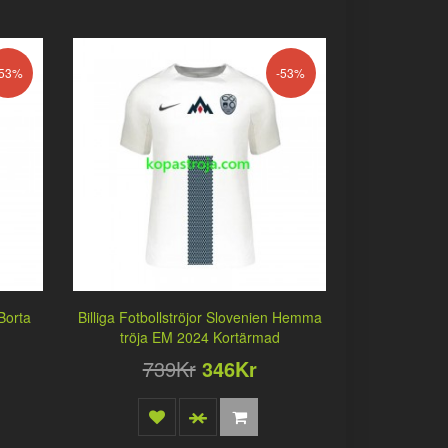
-53%
-53%
 Borta
Billiga Fotbollströjor Slovenien Hemma
tröja EM 2024 Kortärmad
739Kr
346Kr