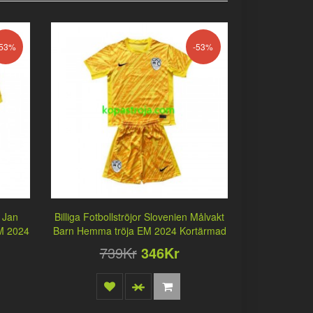
-53%
-53%
n Jan
Billiga Fotbollströjor Slovenien Målvakt
M 2024
Barn Hemma tröja EM 2024 Kortärmad
739Kr
346Kr