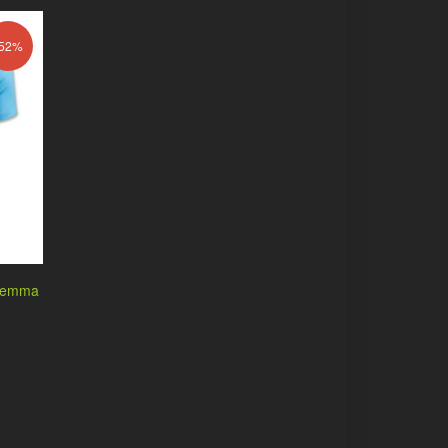
-52%
n Hemma