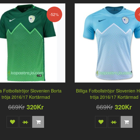
-52%
ga Fotbollströjor Slovenien Borta
Billiga Fotbollströjor Slovenie
tröja 2016/17 Kortärmad
tröja 2016/17 Kortärmad
669Kr
320Kr
669Kr
320Kr