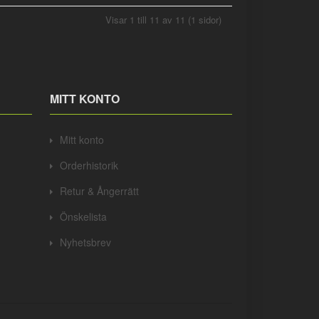
Visar 1 till 11 av 11 (1 sidor)
MITT KONTO
Mitt konto
Orderhistorik
Retur & Ångerrätt
Önskelista
Nyhetsbrev