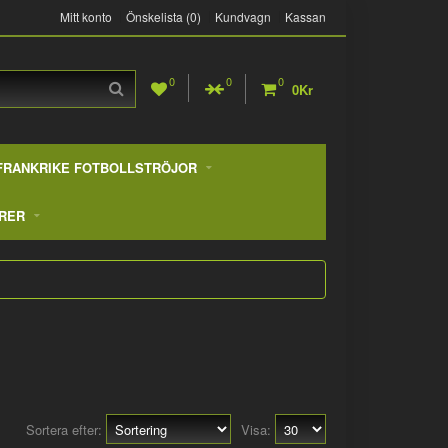
Mitt konto
Önskelista (0)
Kundvagn
Kassan
0
0
0
0Kr
FRANKRIKE FOTBOLLSTRÖJOR
RER
Sortera efter:
Visa: