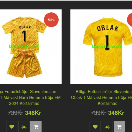
-53%
iga Fotbollströjor Slovenien Jan
Billiga Fotbollströjor Slovenie
 1 Målvakt Barn Hemma tröja EM
Oblak 1 Målvakt Hemma tröja E
2024 Kortärmad
Kortärmad
739Kr
346Kr
739Kr
346Kr