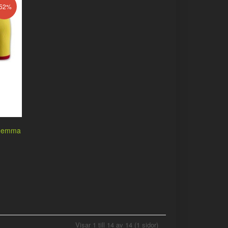
-52%
n Hemma
Visar 1 till 14 av 14 (1 sidor)