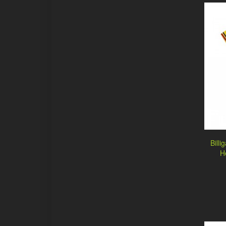
Bill
H