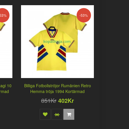
-53%
-53%
Hagi 10
Billiga Fotbollströjor Rumänien Retro
ärmad
Hemma tröja 1994 Kortärmad
851Kr
402Kr