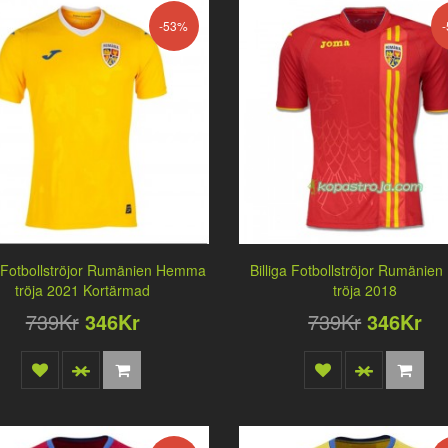
-53%
a Fotbollströjor Rumänien Hemma
Billiga Fotbollströjor Rumänien
tröja 2021 Kortärmad
tröja 2018
739Kr
346Kr
739Kr
346Kr