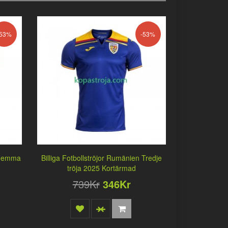
-53%
-53%
n Hemma
Billiga Fotbollströjor Rumänien Tredje
tröja 2025 Kortärmad
739Kr
346Kr