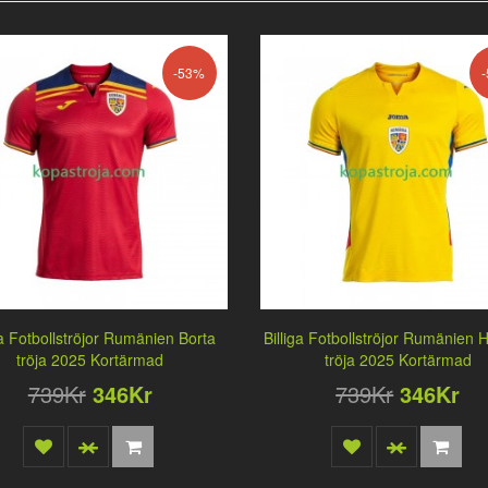
-53%
ga Fotbollströjor Rumänien Borta
Billiga Fotbollströjor Rumänie
tröja 2025 Kortärmad
tröja 2025 Kortärmad
739Kr
346Kr
739Kr
346Kr