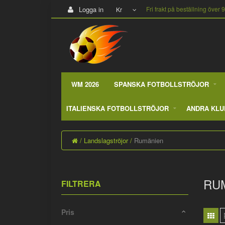
Logga in
Fri frakt på beställning över 
Kr
WM 2026
SPANSKA FOTBOLLSTRÖJOR
ITALIENSKA FOTBOLLSTRÖJOR
ANDRA KLU
Landslagströjor
Rumänien
RU
FILTRERA
Pris