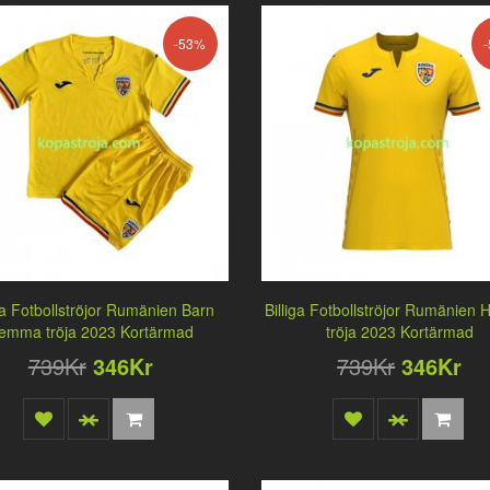
-53%
iga Fotbollströjor Rumänien Barn
Billiga Fotbollströjor Rumänie
emma tröja 2023 Kortärmad
tröja 2023 Kortärmad
739Kr
346Kr
739Kr
346Kr