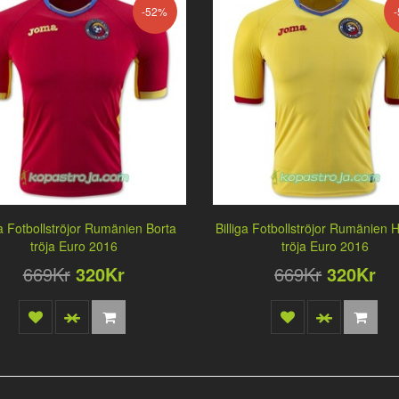
-52%
ga Fotbollströjor Rumänien Borta
Billiga Fotbollströjor Rumänie
tröja Euro 2016
tröja Euro 2016
669Kr
320Kr
669Kr
320Kr