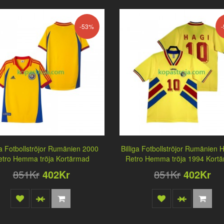
-53%
iga Fotbollströjor Rumänien 2000
Billiga Fotbollströjor Rumänien 
etro Hemma tröja Kortärmad
Retro Hemma tröja 1994 Kort
851Kr
402Kr
851Kr
402Kr