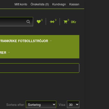
Mitt konto
Önskelista (0)
Kundvagn
Kassan
0
0
0
0Kr
FRANKRIKE FOTBOLLSTRÖJOR
RER
Sortera efter:
Visa: