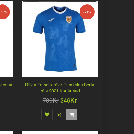
-53%
-53%
n Hemma
Billiga Fotbollströjor Rumänien Borta
tröja 2021 Kortärmad
739Kr
346Kr