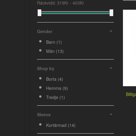
Räckvidd:
319
Kr -
403
Kr
Gender
Barn (1)
Män (13)
Shop by
Borta (4)
Hemma (9)
Billi
Tredje (1)
Sleeve
Kortärmad (14)