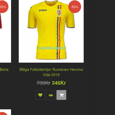
-53%
-53%
 Borta
Billiga Fotbollströjor Rumänien Hemma
tröja 2018
739Kr
346Kr