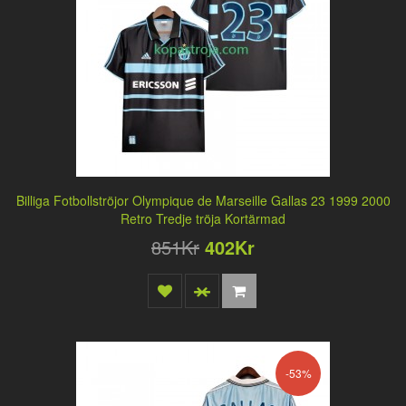
Billiga Fotbollströjor Olympique de Marseille Gallas 23 1999 2000
Retro Tredje tröja Kortärmad
851Kr
402Kr
-53%