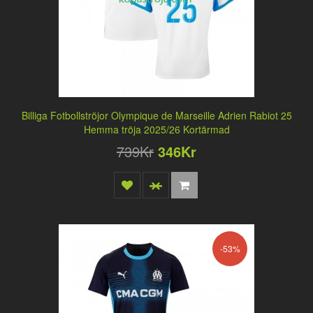
Billiga Fotbollströjor Olympique de Marseille Adrien Rabiot 25
Hemma tröja 2025/26 Kortärmad
739Kr
346Kr
-53%