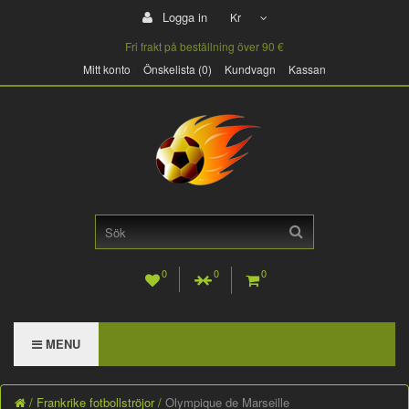
Logga in
Kr
Fri frakt på beställning över 90 €
Mitt konto
Önskelista (0)
Kundvagn
Kassan
0
0
0
MENU
Frankrike fotbollströjor
Olympique de Marseille