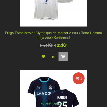
Billiga Fotbollströjor Olympique de Marseille 2003 Retro Hemma
tröja 2002 Kortärmad
851Kr
402Kr
-53%