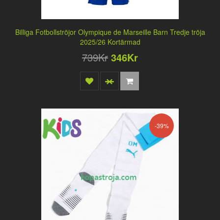
Billiga Fotbollströjor Olympique de Marseille Barn Tredje tröja
2025/26 Kortärmad
739Kr
346Kr
-39%