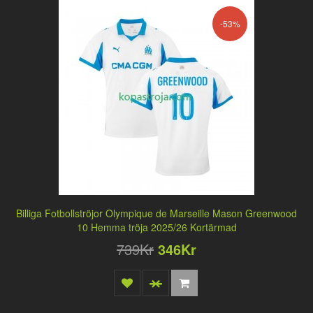
-53%
Billiga Fotbollströjor Olympique de Marseille Mason Greenwood
10 Hemma tröja 2025/26 Kortärmad
739Kr
346Kr