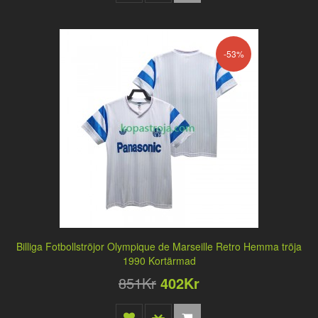
-53%
Billiga Fotbollströjor Olympique de Marseille Retro Hemma tröja
1990 Kortärmad
851Kr
402Kr