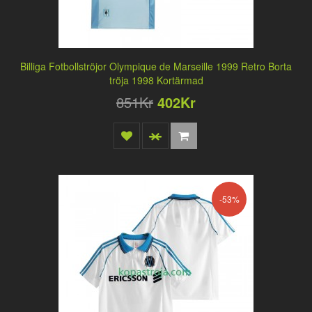
Billiga Fotbollströjor Olympique de Marseille 1999 Retro Borta
tröja 1998 Kortärmad
851Kr
402Kr
-53%