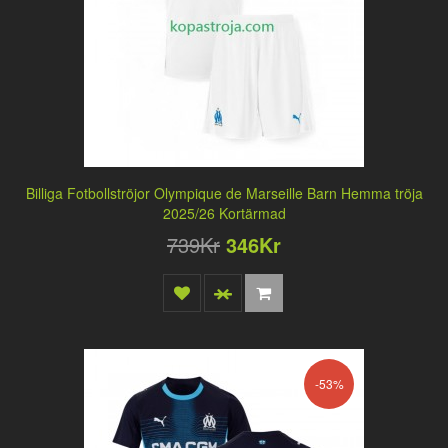
Billiga Fotbollströjor Olympique de Marseille Barn Hemma tröja
2025/26 Kortärmad
739Kr
346Kr
-53%