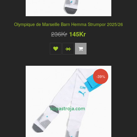
Olympique de Marseille Barn Hemma Strumpor 2025/26
236Kr
145Kr
-39%