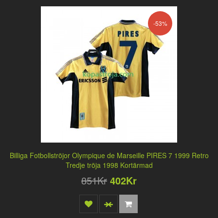
-53%
Billiga Fotbollströjor Olympique de Marseille PIRES 7 1999 Retro
Tredje tröja 1998 Kortärmad
851Kr
402Kr