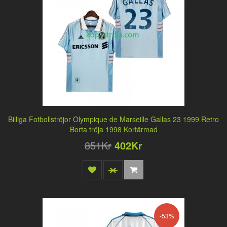
Billiga Fotbollströjor Olympique de Marseille Gallas 23 1999 Retro
Borta tröja 1998 Kortärmad
851Kr
402Kr
-53%