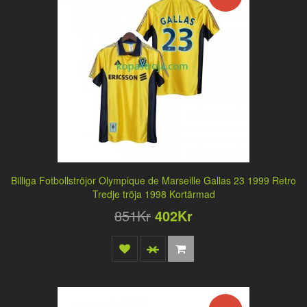
Billiga Fotbollströjor Olympique de Marseille Gallas 23 1999 Retro
Tredje tröja 1998 Kortärmad
851Kr
402Kr