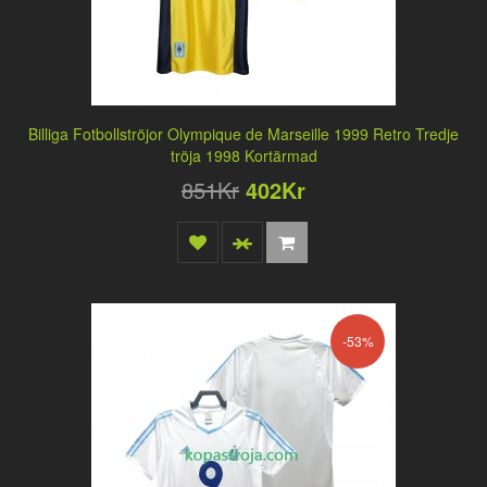
Billiga Fotbollströjor Olympique de Marseille 1999 Retro Tredje
tröja 1998 Kortärmad
851Kr
402Kr
-53%