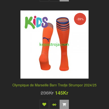
-39%
Olympique de Marseille Barn Tredje Strumpor 2024/25
236Kr
145Kr