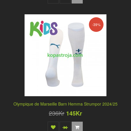
-39%
Olympique de Marseille Barn Hemma Strumpor 2024/25
236Kr
145Kr