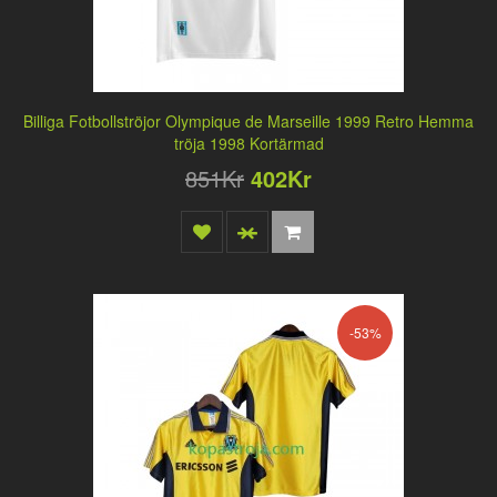
Billiga Fotbollströjor Olympique de Marseille 1999 Retro Hemma
tröja 1998 Kortärmad
851Kr
402Kr
-53%