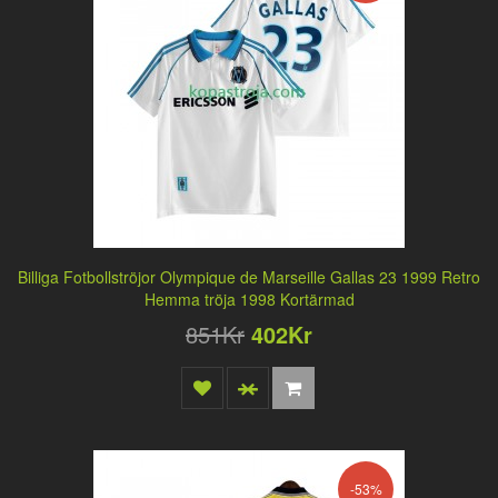
Billiga Fotbollströjor Olympique de Marseille Gallas 23 1999 Retro
Hemma tröja 1998 Kortärmad
851Kr
402Kr
-53%