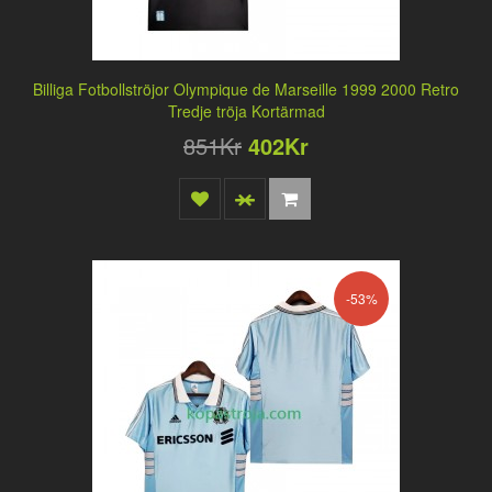
Billiga Fotbollströjor Olympique de Marseille 1999 2000 Retro
Tredje tröja Kortärmad
851Kr
402Kr
-53%