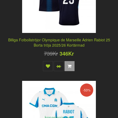
Billiga Fotbollströjor Olympique de Marseille Adrien Rabiot 25
Borta tröja 2025/26 Kortärmad
739Kr
346Kr
-53%