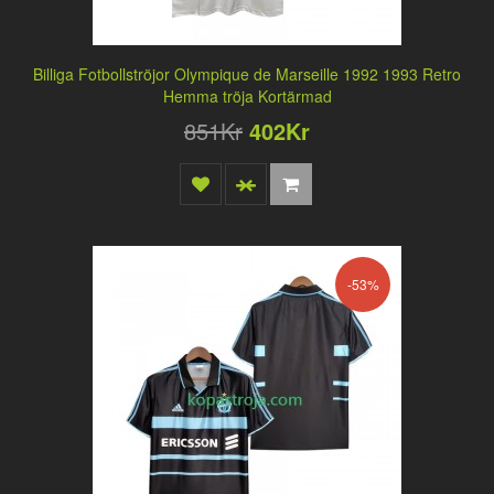
Billiga Fotbollströjor Olympique de Marseille 1992 1993 Retro
Hemma tröja Kortärmad
851Kr
402Kr
-53%