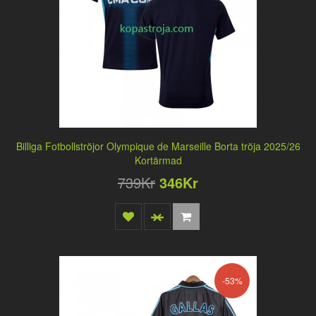
Billiga Fotbollströjor Olympique de Marseille Borta tröja 2025/26
Kortärmad
739Kr
346Kr
-53%