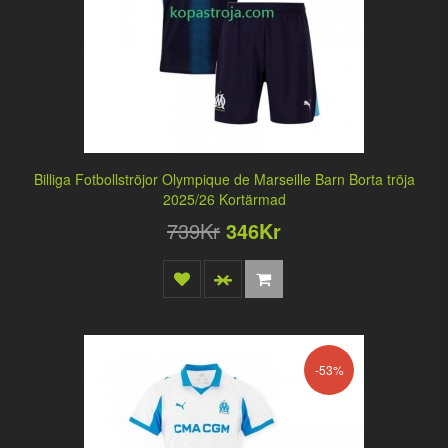
Billiga Fotbollströjor Olympique de Marseille Barn Borta tröja
2025/26 Kortärmad
739Kr
346Kr
-53%