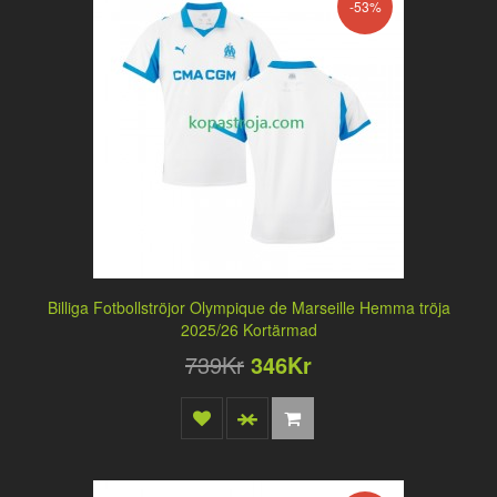
-53%
Billiga Fotbollströjor Olympique de Marseille Hemma tröja
2025/26 Kortärmad
739Kr
346Kr