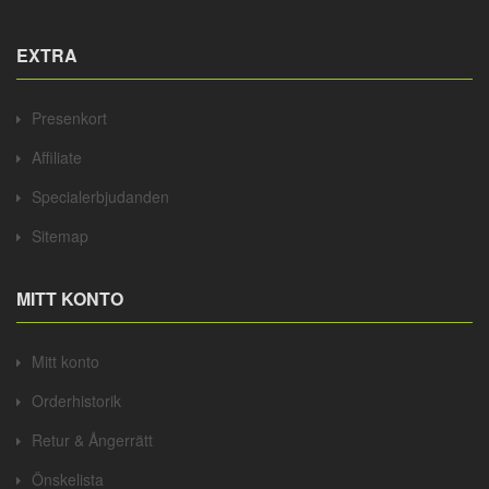
EXTRA
Presenkort
Affiliate
Specialerbjudanden
Sitemap
MITT KONTO
Mitt konto
Orderhistorik
Retur & Ångerrätt
Önskelista