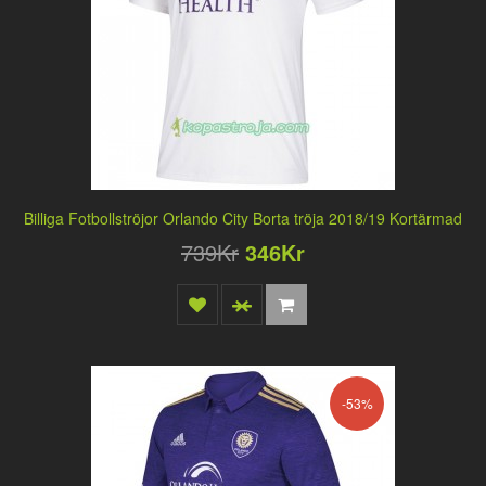
Billiga Fotbollströjor Orlando City Borta tröja 2018/19 Kortärmad
739Kr
346Kr
-53%