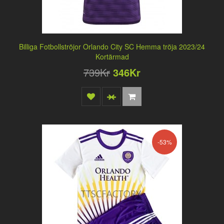
Billiga Fotbollströjor Orlando City SC Hemma tröja 2023/24
Kortärmad
739Kr
346Kr
-53%