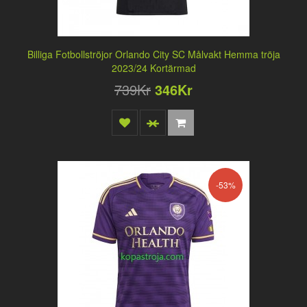
Billiga Fotbollströjor Orlando City SC Målvakt Hemma tröja
2023/24 Kortärmad
739Kr
346Kr
-53%