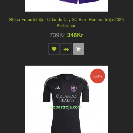
Billiga Fotbollströjor Orlando City SC Barn Hemma tröja 2025
Kortärmad
739Kr
346Kr
-53%