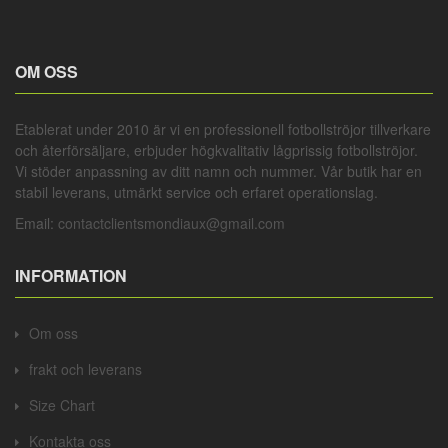
OM OSS
Etablerat under 2010 är vi en professionell
fotbollströjor
tillverkare
och återförsäljare, erbjuder högkvalitativ lågprissig
fotbollströjor
.
Vi stöder anpassning av ditt namn och nummer. Vår butik har en
stabil leverans, utmärkt service och erfaret operationslag.
Email:
contactclientsmondiaux@gmail.com
INFORMATION
Om oss
frakt och leverans
Size Chart
Kontakta oss