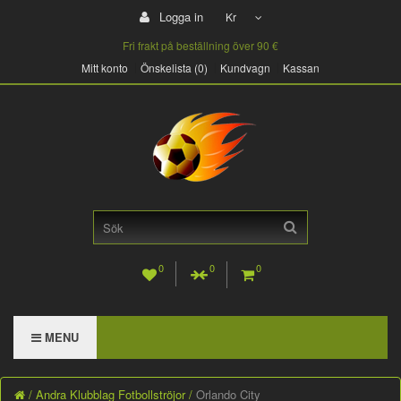
Logga in
Kr
Fri frakt på beställning över 90 €
Mitt konto
Önskelista (0)
Kundvagn
Kassan
0
0
0
MENU
Andra Klubblag Fotbollströjor
Orlando City