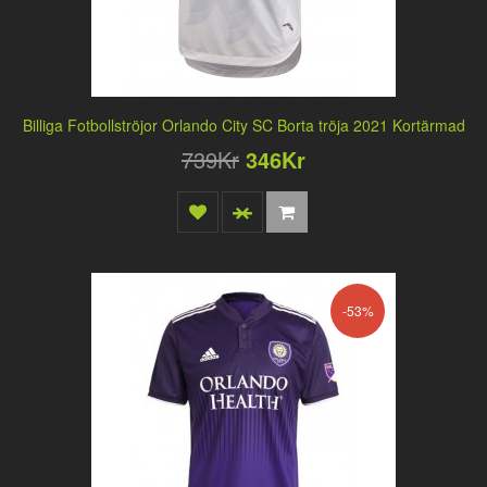
Billiga Fotbollströjor Orlando City SC Borta tröja 2021 Kortärmad
739Kr
346Kr
-53%