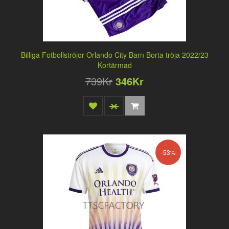
Billiga Fotbollströjor Orlando City Barn Borta tröja 2022/23
Kortärmad
739Kr
346Kr
-53%