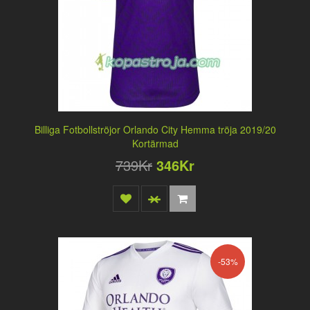
Billiga Fotbollströjor Orlando City Hemma tröja 2019/20
Kortärmad
739Kr
346Kr
-53%