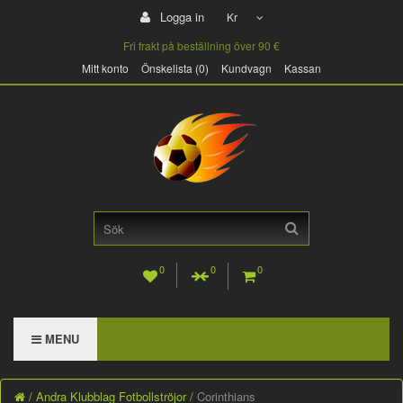
Logga in
Kr
Fri frakt på beställning över 90 €
Mitt konto
Önskelista (0)
Kundvagn
Kassan
0
0
0
MENU
Andra Klubblag Fotbollströjor
Corinthians