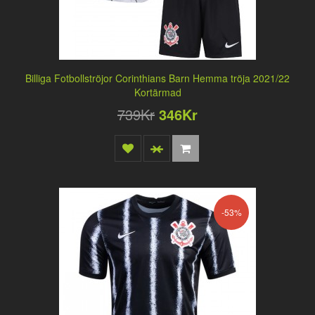
Billiga Fotbollströjor Corinthians Barn Hemma tröja 2021/22
Kortärmad
739Kr
346Kr
-53%