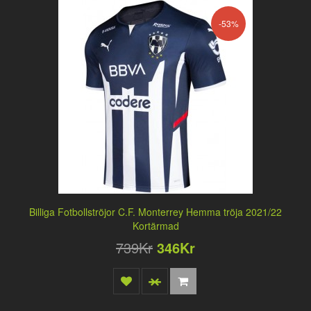
-53%
Billiga Fotbollströjor C.F. Monterrey Hemma tröja 2021/22
Kortärmad
739Kr
346Kr