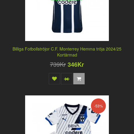
Billiga Fotbollströjor C.F. Monterrey Hemma tröja 2024/25
Kortärmad
739Kr
346Kr
-53%