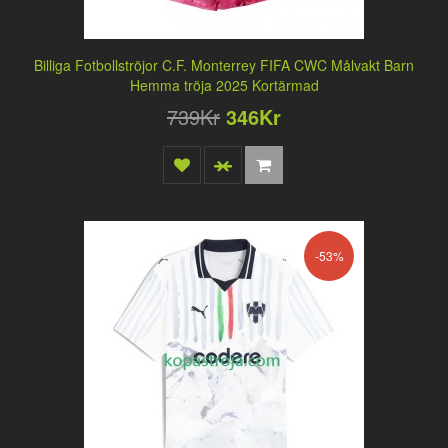
Billiga Fotbollströjor C.F. Monterrey FIFA CWC Målvakt Barn
Hemma tröja 2025 Kortärmad
739Kr
346Kr
-53%