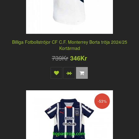
Billiga Fotbollströjor CF C.F. Monterrey Borta tröja 2024/25
Kortärmad
739Kr
346Kr
-53%