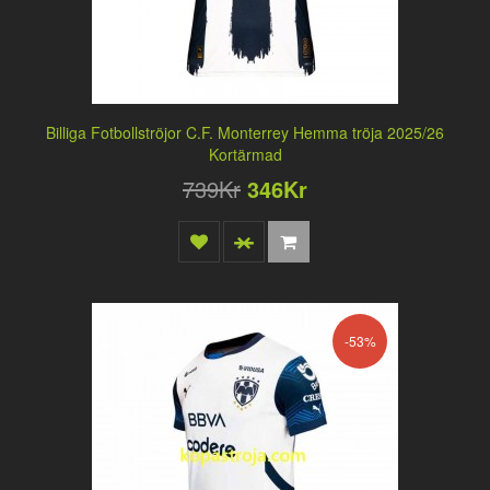
Billiga Fotbollströjor C.F. Monterrey Hemma tröja 2025/26
Kortärmad
739Kr
346Kr
-53%