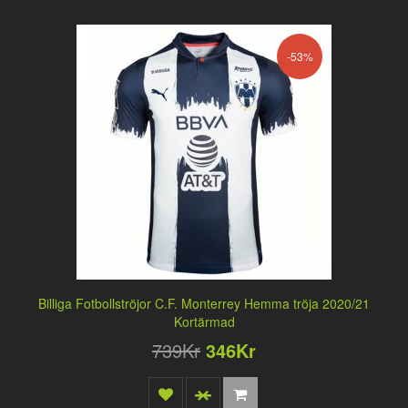
-53%
Billiga Fotbollströjor C.F. Monterrey Hemma tröja 2020/21
Kortärmad
739Kr
346Kr