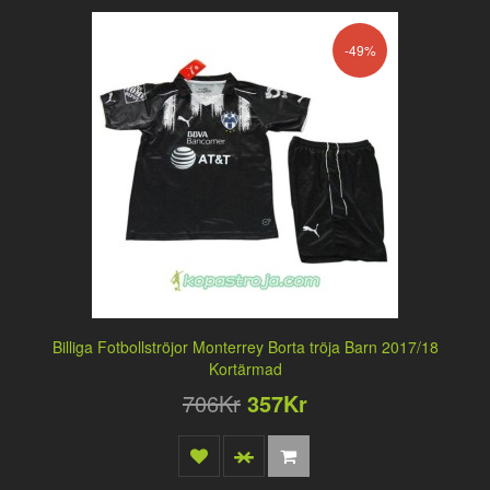
-49%
Billiga Fotbollströjor Monterrey Borta tröja Barn 2017/18
Kortärmad
706Kr
357Kr