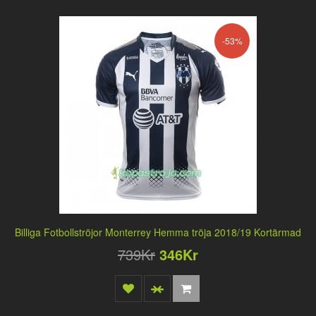
-53%
Billiga Fotbollströjor Monterrey Hemma tröja 2018/19 Kortärmad
739Kr
346Kr