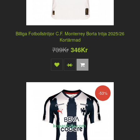
Billiga Fotbollströjor C.F. Monterrey Borta tröja 2025/26
Kortärmad
739Kr
346Kr
-53%