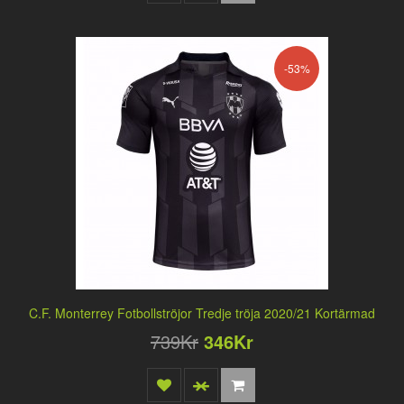
-53%
C.F. Monterrey Fotbollströjor Tredje tröja 2020/21 Kortärmad
739Kr
346Kr