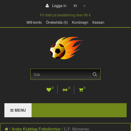
Logga in
Kr
Fri frakt på beställning över 90 €
Mitt konto
Önskelista (0)
Kundvagn
Kassan
0
0
0
MENU
Andra Klubblag Fotbollströjor
C.F. Monterrey