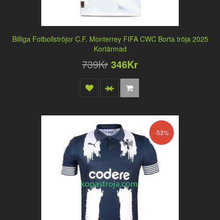
Billiga Fotbollströjor C.F. Monterrey FIFA CWC Borta tröja 2025
Kortärmad
739Kr
346Kr
-53%