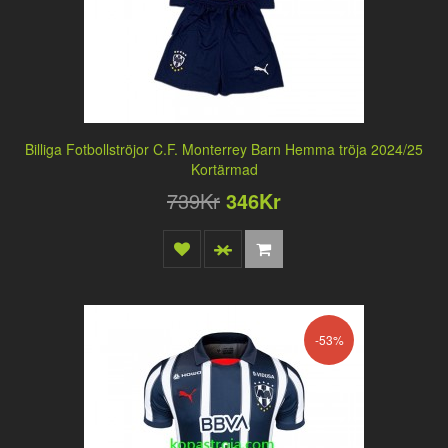
Billiga Fotbollströjor C.F. Monterrey Barn Hemma tröja 2024/25
Kortärmad
739Kr
346Kr
-53%