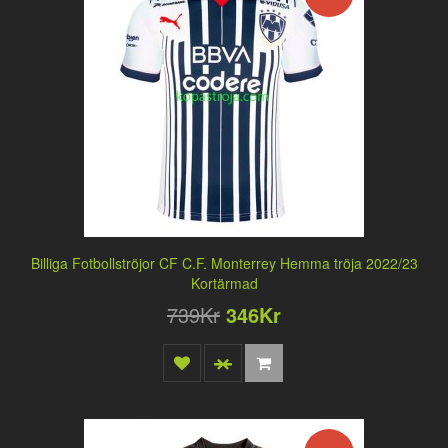
Billiga Fotbollströjor CF C.F. Monterrey Hemma tröja 2022/23
Kortärmad
739Kr
346Kr