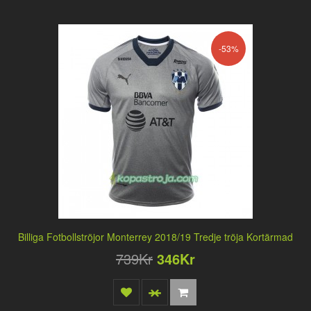
-53%
Billiga Fotbollströjor Monterrey 2018/19 Tredje tröja Kortärmad
739Kr
346Kr